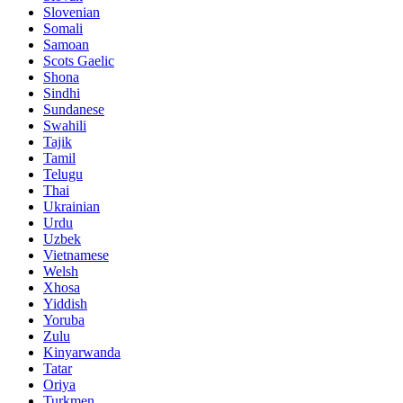
Slovenian
Somali
Samoan
Scots Gaelic
Shona
Sindhi
Sundanese
Swahili
Tajik
Tamil
Telugu
Thai
Ukrainian
Urdu
Uzbek
Vietnamese
Welsh
Xhosa
Yiddish
Yoruba
Zulu
Kinyarwanda
Tatar
Oriya
Turkmen