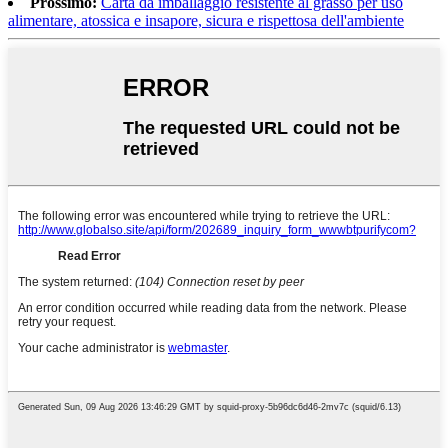
Prossimo:
Carta da imballaggio resistente al grasso per uso
alimentare, atossica e insapore, sicura e rispettosa dell'ambiente