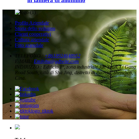
in lamiera di alluminio
Profilo Aziendale
Storia dello sviluppo
Clienti cooperativi
Cultura aziendale
Foto aziendale
TELEFONO :
+8618924648952
E-MAIL:
Emilyhu@gdbeite.com
INDIRIZZO :
Edificio 1°, zona industriale Jue Yuan, Li Gang
Road South, città di Sha Jing, distretto di Bao-an, Shenzhen,
Cina.